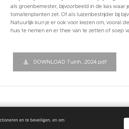
als groenbemester, bijvoorbeeld in de kas waar je 
tomatenplanten zet. Of als luizenbestrijder bij bi
Natuurlijk kun je er ook voor kiezen om, vooral d
huis te nemen en er thee van te zetten of soep 
DOWNLOAD Tuinh...2024.pdf
ctioneren en te beveiligen, en om
Copyright 2019 Volkstuindersvereniging De Lighallen
Cookies