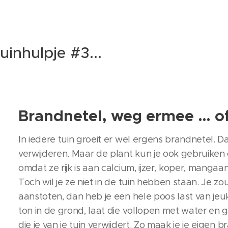
uinhulpje #3...
Brandnetel, weg ermee … of
In iedere tuin groeit er wel ergens brandnetel. Dat
verwijderen. Maar de plant kun je ook gebruike
omdat ze rijk is aan calcium, ijzer, koper, mangaan
Toch wil je ze niet in de tuin hebben staan. Je z
aanstoten, dan heb je een hele poos last van jeu
ton in de grond, laat die vollopen met water en 
die je van je tuin verwijdert. Zo maak je je eigen