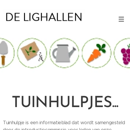
TUINHULPJES...
Tuinhulpje is een informatieblad dat wordt samengesteld
door de introductiecommissie voor leden van onze