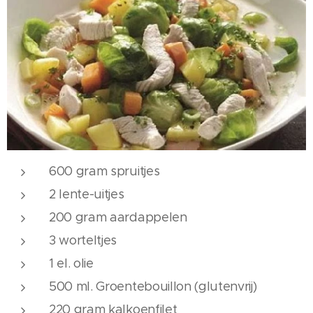
600 gram spruitjes
2 lente-uitjes
200 gram aardappelen
3 worteltjes
1 el. olie
500 ml. Groentebouillon (glutenvrij)
220 gram kalkoenfilet